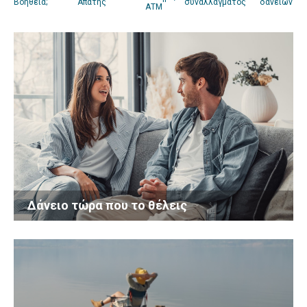
Βοήθεια;
Απάτης
συναλλάγματος
δανείων
ΑΤΜ
Δάνειο τώρα που το θέλεις