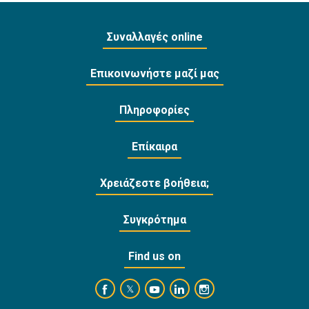
Συναλλαγές online
Επικοινωνήστε μαζί μας
Πληροφορίες
Επίκαιρα
Χρειάζεστε βοήθεια;
Συγκρότημα
Find us on
https://www.facebook.com/BankofCyprusOffi
https://www.youtube.com/user/Ba
https://www.linkedin.com/
https://www.instagra
https://twitter.com/bankofcyprus_