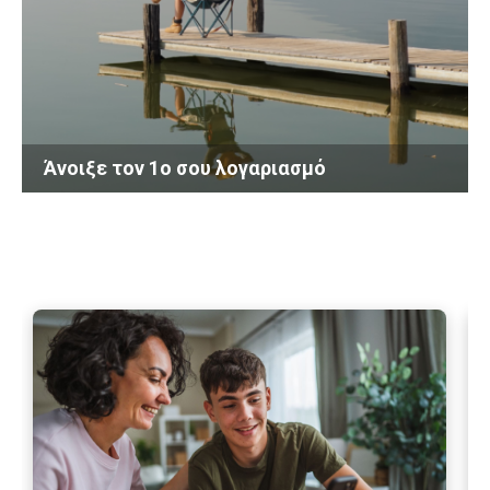
Άνοιξε τον 1ο σου λογαριασμό
Περισσότερα
Περ