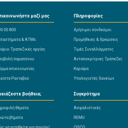
πικοινωνήστε μαζί μας
Πληροφορίες
0 00 800
Χρήσιμοι σύνδεσμοι
αταστήματα & ΑΤΜs
Προμήθειες & Χρεώσεις
ράριο-Τραπεζικές αργίες
Τιμές Συναλλάγματος
ποβολή παραπόνου
Ανταποκρίτριες Τράπεζες
όρμα επικοινωνίας
Καριέρα
λείστε Ραντεβού
Υπολογιστές δανείων
ρειάζεστε βοήθεια;
Συγκρότημα
ημοφιλή θέματα
Ασφαλιστικές
ρώτα βήματα
REMU
ς να αιτηθείτε για προϊόν/
CISCO