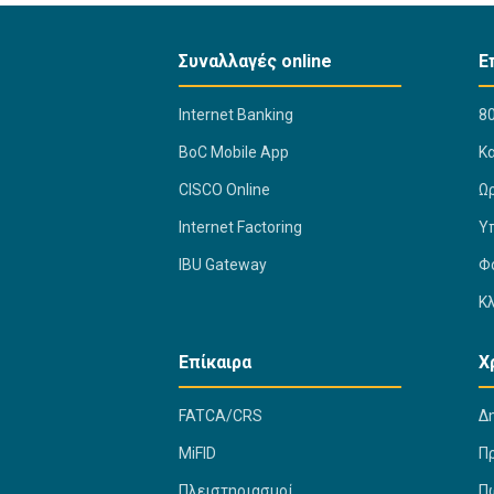
Συναλλαγές online
Ε
Internet Banking
80
BoC Mobile App
K
CISCO Online
Ω
Internet Factoring
Υ
IBU Gateway
Φ
Κ
Επίκαιρα
Χ
FATCA/CRS
Δ
MiFID
Π
Πλειστηριασμοί
Πώ