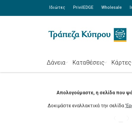
Ιδιώτες
PrivilEDGE
Wholesale
I
Δάνεια
Καταθέσεις
Κάρτες
Απολογούμαστε, η σελίδα που ψάχ
Δοκιμάστε εναλλακτικά την σελίδα
'Ερ