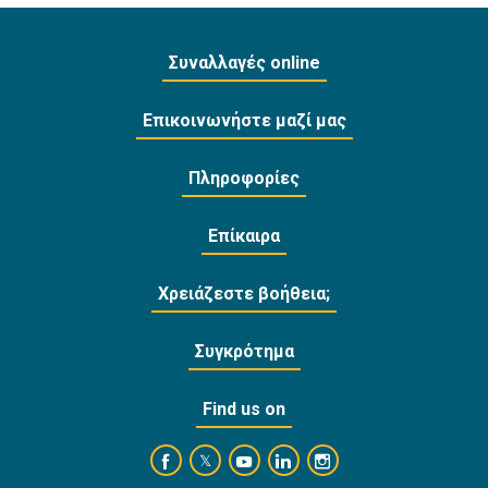
Συναλλαγές online
Επικοινωνήστε μαζί μας
Πληροφορίες
Επίκαιρα
Χρειάζεστε βοήθεια;
Συγκρότημα
Find us on
https://www.facebook.com/BankofCyprusOffi
https://www.youtube.com/user/Ba
https://www.linkedin.com/
https://www.instagra
https://twitter.com/bankofcyprus_