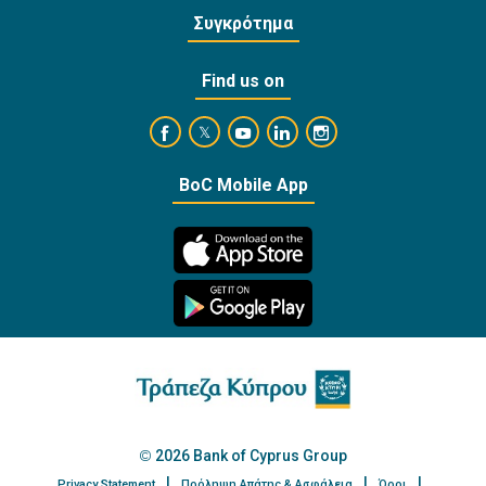
Συγκρότημα
Find us on
https://www.facebook.com/BankofCyprusOffi
https://www.youtube.com/user/Ba
https://www.linkedin.com/
https://www.instagra
https://twitter.com/bankofcyprus_
BoC Mobile App
2026 Bank of Cyprus Group
Privacy Statement
Πρόληψη Απάτης & Ασφάλεια
Όροι