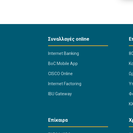
Συναλλαγές online
Ε
Internet Banking
80
BoC Mobile App
K
CISCO Online
Ω
Internet Factoring
Υ
IBU Gateway
Φ
Κ
Επίκαιρα
Χ