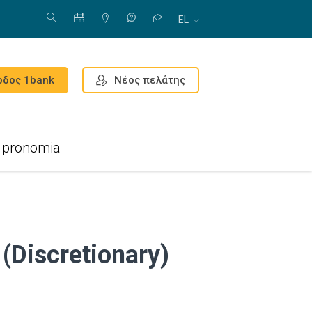
EL
Νέος πελάτης
οδος 1bank
pronomia
Discretionary)