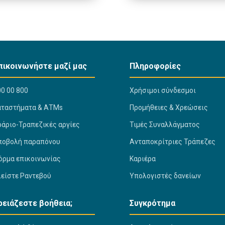
πικοινωνήστε μαζί μας
Πληροφορίες
0 00 800
Χρήσιμοι σύνδεσμοι
αταστήματα & ΑΤΜs
Προμήθειες & Χρεώσεις
ράριο-Τραπεζικές αργίες
Τιμές Συναλλάγματος
ποβολή παραπόνου
Ανταποκρίτριες Τράπεζες
όρμα επικοινωνίας
Καριέρα
λείστε Ραντεβού
Υπολογιστές δανείων
ρειάζεστε βοήθεια;
Συγκρότημα