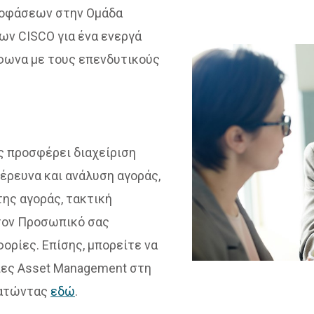
ποφάσεων στην Oμάδα
ων CISCO για ένα ενεργά
φωνα με τους επενδυτικούς
ς προσφέρει διαχείριση
έρευνα και ανάλυση αγοράς,
ης αγοράς, τακτική
 τον Προσωπικό σας
ορίες. Επίσης, μπορείτε να
ίες Asset Management στη
πατώντας
εδώ
.