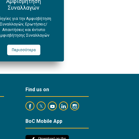
Αμφισβήτηση
Συναλλαγών
δηγίες για την Αμφισβήτηση
Συναλλαγών, Ερωτήσεις/
Απαντήσεις και έντυπο
Αμφισβήτησης Συναλλαγών
Περισσότερα
Find us on
https://www.facebook.com/BankofCyprusOfficial
https://www.youtube.com/user/BankofCypr
https://www.linkedin.com/company/
https://www.instagram.com/ba
https://twitter.com/bankofcyprus_
BoC Mobile App