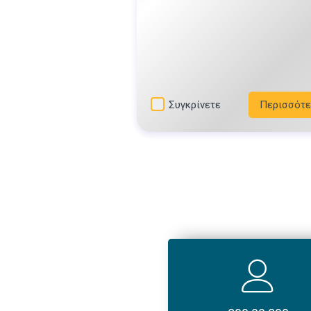
το ποσό των €22
Η κάρτα Πολιτισμού είναι μόν
ψηφιακή και δεν αποστέλλεται σ
φυσική μορφή
Συγκρίνετε
Περισσότε