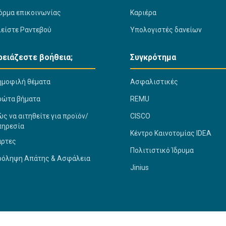
όρμα επικοινωνίας
Καριέρα
λείστε Ραντεβού
Υπολογιστές δανείων
ρειάζεστε βοήθεια;
Συγκρότημα
ημοφιλή θέματα
Ασφαλιστικές
ρώτα βήματα
REMU
ς να αιτηθείτε για προϊόν/
CISCO
πηρεσία
Κέντρο Καινοτομίας IDEA
άρτες
Πολιτιστικό Ίδρυμα
ρόληψη Απάτης & Ασφάλεια
Jinius