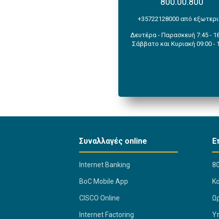
800.00.800
+35722128000 από εξωτερ
Δευτέρα - Παρασκευή 7:45 - 18
Σάββατο και Κυριακή 09:00 - 
Συναλλαγές online
Ε
Internet Banking
80
BoC Mobile App
K
CISCO Online
Ω
Internet Factoring
Υ