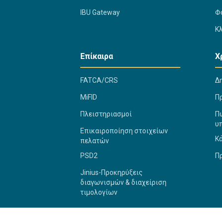
IBU Gateway
Φ
Κ
Επίκαιρα
Χ
FATCA/CRS
Δ
MiFID
Π
Πλειστηριασμοί
Πώ
υ
Επικαιροποίηση στοιχείων
Κ
πελατών
PSD2
Π
Jinius-Προκηρύξεις
διαγωνισμών & διαχείριση
τιμολογίων