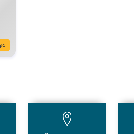
0
ο
ε
.
ρα