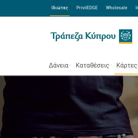
Ιδιώτες
PrivilEDGE
Wholesale
I
Δάνεια
Καταθέσεις
Κάρτες