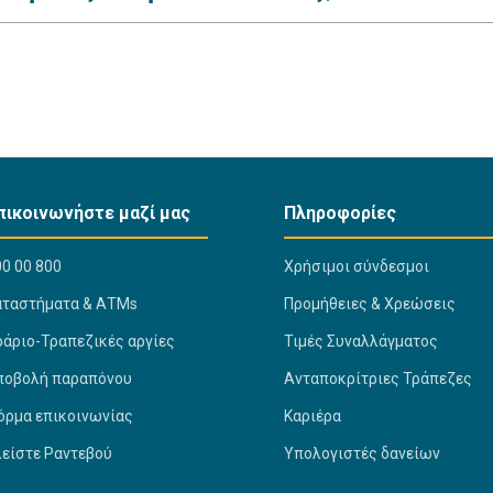
πικοινωνήστε μαζί μας
Πληροφορίες
0 00 800
Χρήσιμοι σύνδεσμοι
αταστήματα & ΑΤΜs
Προμήθειες & Χρεώσεις
ράριο-Τραπεζικές αργίες
Τιμές Συναλλάγματος
ποβολή παραπόνου
Ανταποκρίτριες Τράπεζες
όρμα επικοινωνίας
Καριέρα
λείστε Ραντεβού
Υπολογιστές δανείων