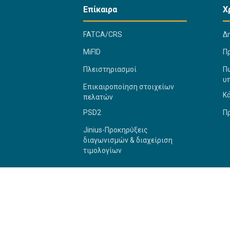
Επίκαιρα
Χ
FATCA/CRS
Δ
MiFID
Π
Πλειστηριασμοί
Πώ
υ
Επικαιροποίηση στοιχείων
Κ
πελατών
PSD2
Π
Jinius-Προκηρύξεις
διαγωνισμών & διαχείριση
τιμολογίων
2026 Bank of Cyprus G