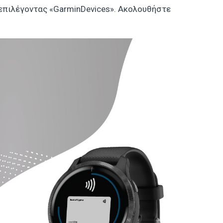
 επιλέγοντας «GarminDevices». Ακολουθήστε