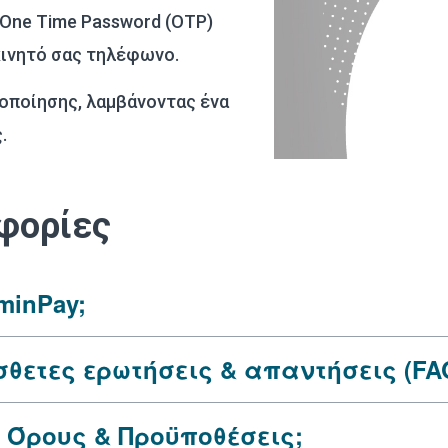
 One Time Password (OTP)
κινητό σας τηλέφωνο.
οποίησης, λαμβάνοντας ένα
.
φορίες
minPay;
θετες ερωτήσεις & απαντήσεις (FAQ
 Όρους & Προϋποθέσεις;