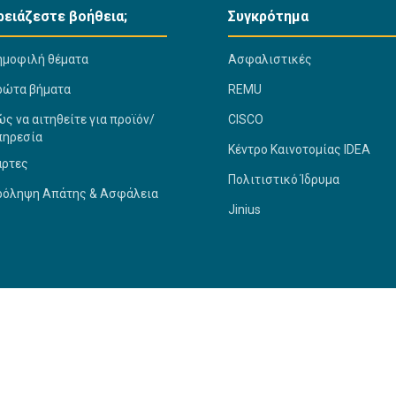
ρειάζεστε βοήθεια;
Συγκρότημα
ημοφιλή θέματα
Ασφαλιστικές
ρώτα βήματα
REMU
ς να αιτηθείτε για προϊόν/
CISCO
πηρεσία
Κέντρο Καινοτομίας IDEA
άρτες
Πολιτιστικό Ίδρυμα
ρόληψη Απάτης & Ασφάλεια
Jinius
roup
Privacy Statement
Πρόληψη Απάτης & Ασφάλεια
Όροι