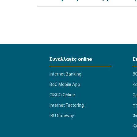
Συναλλαγές online
Ε
Internet Banking
80
BoC Mobile App
K
CISCO Online
Ω
Internet Factoring
Υ
IBU Gateway
Φ
Κ