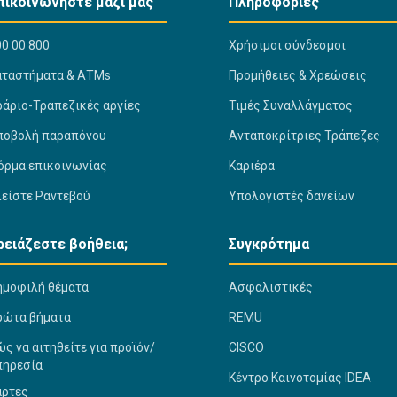
πικοινωνήστε μαζί μας
Πληροφορίες
0 00 800
Χρήσιμοι σύνδεσμοι
αταστήματα & ΑΤΜs
Προμήθειες & Χρεώσεις
ράριο-Τραπεζικές αργίες
Τιμές Συναλλάγματος
ποβολή παραπόνου
Ανταποκρίτριες Τράπεζες
όρμα επικοινωνίας
Καριέρα
λείστε Ραντεβού
Υπολογιστές δανείων
ρειάζεστε βοήθεια;
Συγκρότημα
ημοφιλή θέματα
Ασφαλιστικές
ρώτα βήματα
REMU
ς να αιτηθείτε για προϊόν/
CISCO
πηρεσία
Κέντρο Καινοτομίας IDEA
άρτες