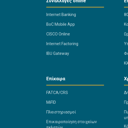
Συναλλαγές online
Ε
Internet Banking
80
BoC Mobile App
K
CISCO Online
Ω
Internet Factoring
Υ
IBU Gateway
Φ
Κ
Επίκαιρα
Χ
FATCA/CRS
Δ
MiFID
Π
Πλειστηριασμοί
Πώ
υ
Επικαιροποίηση στοιχείων
Κ
πελατών