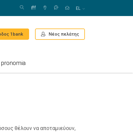
EL
Νέος πελάτης
οδος 1bank
pronomia
όσους θέλουν να αποταμιεύουν,