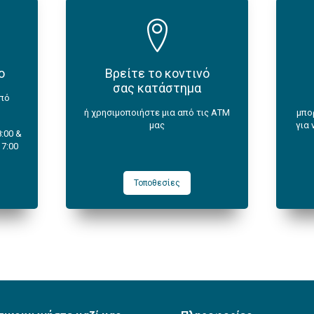
ο
Βρείτε το κοντινό
σας κατάστημα
από
ή χρησιμοποιήστε μια από τις ΑΤΜ
μπορ
μας
για 
:00 &
17:00
Τοποθεσίες