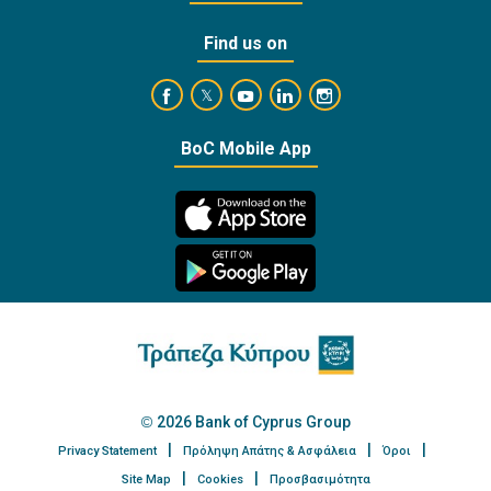
Find us on
https://www.facebook.com/BankofCyprusOffi
https://www.youtube.com/user/Ba
https://www.linkedin.com/
https://www.instagra
https://twitter.com/bankofcyprus_
BoC Mobile App
2026 Bank of Cyprus Group
Privacy Statement
Πρόληψη Απάτης & Ασφάλεια
Όροι
Site Map
Cookies
Προσβασιμότητα