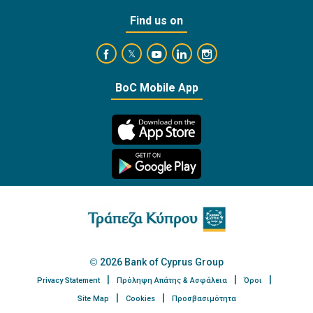
Find us on
https://www.facebook.com/BankofCyprusOffi
https://www.youtube.com/user/Ba
https://www.linkedin.com/
https://www.instagra
https://twitter.com/bankofcyprus_
BoC Mobile App
2026 Bank of Cyprus Group
Privacy Statement
Πρόληψη Απάτης & Ασφάλεια
Όροι
Site Map
Cookies
Προσβασιμότητα