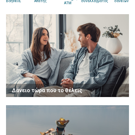
Βοήθεια;
Απάτης
συναλλάγματος
δανείων
ΑΤΜ
Δάνειο τώρα που το θέλεις