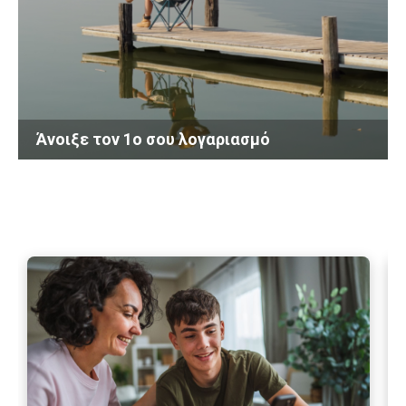
Άνοιξε τον 1ο σου λογαριασμό
Περισσότερα
Περ