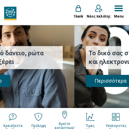
1bank
Νέος πελάτης
Menu
Το δικό σας σπίτι ή εξοχικό τώρα
και ηλεκτρονικά
Περισσότερα
Βρείτε
Χρειάζεστε
Πρόληψη
Τιμές
Υπολογιστές
κατάστημα/