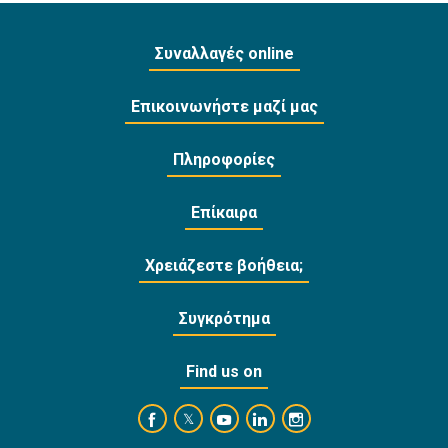
Συναλλαγές online
Επικοινωνήστε μαζί μας
Πληροφορίες
Επίκαιρα
Χρειάζεστε βοήθεια;
Συγκρότημα
Find us on
https://www.facebook.com/BankofCyprusOffi
https://www.youtube.com/user/Ba
https://www.linkedin.com/
https://www.instagra
https://twitter.com/bankofcyprus_