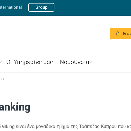
nternational
Group
Είσ
Οι Yπηρεσίες μας
Νομοθεσία
αστε
Banking
nt Banking είναι ένα μοναδικό τμήμα της Τράπεζας Κύπρου που