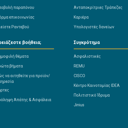
ποβολή παραπόνου
Ανταποκρίτριες Τράπεζες
όρμα επικοινωνίας
Καριέρα
λείστε Ραντεβού
Υπολογιστές δανείων
ρειάζεστε βοήθεια;
Συγκρότημα
ημοφιλή θέματα
Ασφαλιστικές
ρώτα βήματα
REMU
ς να αιτηθείτε για προϊόν/
CISCO
πηρεσία
Κέντρο Καινοτομίας IDEA
άρτες
Πολιτιστικό Ίδρυμα
ρόληψη Απάτης & Ασφάλεια
Jinius