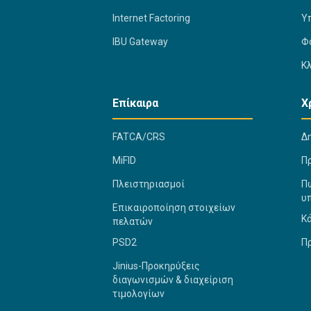
Internet Factoring
Υ
IBU Gateway
Φ
Κ
Επίκαιρα
Χ
FATCA/CRS
Δ
MiFID
Π
Πλειστηριασμοί
Πώ
υ
Επικαιροποίηση στοιχείων
Κ
πελατών
PSD2
Π
Jinius-Προκηρύξεις
διαγωνισμών & διαχείριση
τιμολογίων