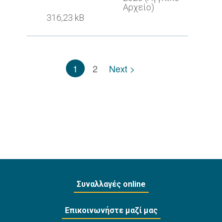
Αρχείο)
316,23 kB
1
2
Next >
Συναλλαγές online
Επικοινωνήστε μαζί μας