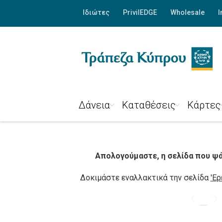
Ιδιώτες
PrivilEDGE
Wholesale
I
Δάνεια
Καταθέσεις
Κάρτες
Απολογούμαστε, η σελίδα που ψάχ
Δοκιμάστε εναλλακτικά την σελίδα
'Ερ