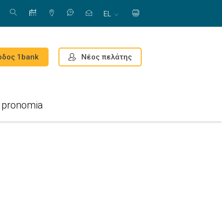
EL
Νέος πελάτης
οδος 1bank
pronomia