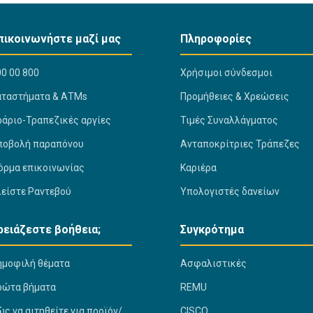
πικοινωνήστε μαζί μας
Πληροφορίες
0 00 800
Χρήσιμοι σύνδεσμοι
αταστήματα & ΑΤΜs
Προμήθειες & Χρεώσεις
ράριο-Τραπεζικές αργίες
Τιμές Συναλλάγματος
ποβολή παραπόνου
Ανταποκρίτριες Τράπεζες
όρμα επικοινωνίας
Καριέρα
λείστε Ραντεβού
Υπολογιστές δανείων
ρειάζεστε βοήθεια;
Συγκρότημα
ημοφιλή θέματα
Ασφαλιστικές
ρώτα βήματα
REMU
ς να αιτηθείτε για προϊόν/
CISCO