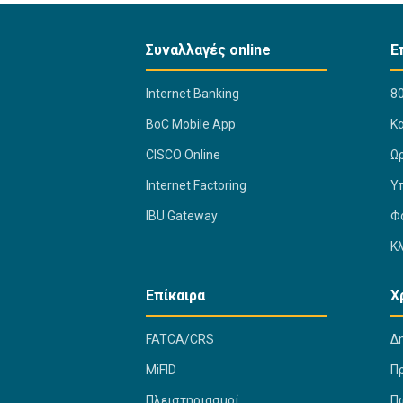
Συναλλαγές online
Ε
Internet Banking
80
BoC Mobile App
K
CISCO Online
Ω
Internet Factoring
Υ
IBU Gateway
Φ
Κ
Επίκαιρα
Χ
FATCA/CRS
Δ
MiFID
Π
Πλειστηριασμοί
Πώ