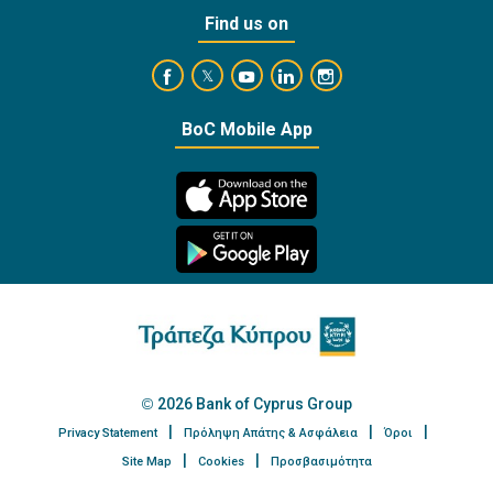
Find us on
https://www.facebook.com/BankofCyprusOffi
https://www.youtube.com/user/Ba
https://www.linkedin.com/
https://www.instagra
https://twitter.com/bankofcyprus_
BoC Mobile App
2026 Bank of Cyprus Group
Privacy Statement
Πρόληψη Απάτης & Ασφάλεια
Όροι
Site Map
Cookies
Προσβασιμότητα