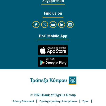
Συγκρότημα
Find us on
https://www.facebook.com/BankofCyprusOffi
https://www.youtube.com/user/Ba
https://www.linkedin.com/
https://www.instagra
https://twitter.com/bankofcyprus_
BoC Mobile App
2026 Bank of Cyprus Group
Privacy Statement
Πρόληψη Απάτης & Ασφάλεια
Όροι