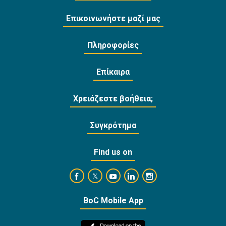
Επικοινωνήστε μαζί μας
Πληροφορίες
Επίκαιρα
Χρειάζεστε βοήθεια;
Συγκρότημα
Find us on
https://www.facebook.com/BankofCyprusOffi
https://www.youtube.com/user/Ba
https://www.linkedin.com/
https://www.instagra
https://twitter.com/bankofcyprus_
BoC Mobile App