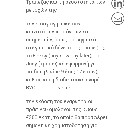
L
Τράπεζας και τη ρευστότητα των
μετοχών της
M
την εισαγωγή αρκετών
καινοτόμων προϊόντων και
υπηρεσιών, όπως το ψηφιακό
στεγαστικό δάνειο της Τράπεζας,
το Fleksy (buy now pay later), το
Joey (τραπεζική εφαρμογή για
παιδιά ηλικίας 9 έως 17 ετών),
καθώς και η διαδικτυακή αγορά
B2C στο Jinius και·
την έκδοση του εναρκτήριου
πράσινου ομολόγου της ύψους
€300 εκατ., το οποίο θα προσφέρει
σημαντική χρηματοδότηση για