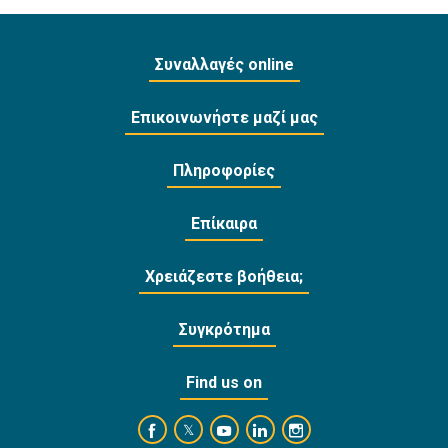
Συναλλαγές online
Επικοινωνήστε μαζί μας
Πληροφορίες
Επίκαιρα
Χρειάζεστε βοήθεια;
Συγκρότημα
Find us on
https://www.facebook.com/BankofCyprusOffi
https://www.youtube.com/user/Ba
https://www.linkedin.com/
https://www.instagra
https://twitter.com/bankofcyprus_