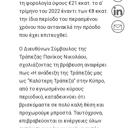
Twit
τη φορολογία ύψους €21 εκατ. το α’
L
τρίμηνο του 2022 έναντι των €8 εκατ.
την ίδια περίοδο του περασμένου
M
χρόνου που αντανακλά την πρόοδο
που έχει επιτευχθεί.
Ο Διευθύνων Σύμβουλος της
Τράπεζας Πανίκος Νικολάου,
σχολιάζοντας τη βράβευση αναφέρει
πως «Η ανάδειξη της Τράπεζάς μας
ως “Καλύτερη Τράπεζα” στην Κύπρο,
από το εγνωσμένου κύρους
περιοδικό, καταδεικνύει ότι
βρισκόμαστε σε πολύ καλή θέση και
προχωρούμε μπροστά. Ταυτόχρονα,
επιβραβεύονται οι ενέργειες όλων