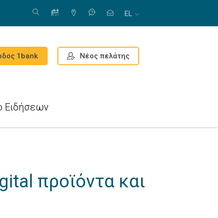
EL
Νέος πελάτης
οδος 1bank
ο Ειδήσεων
gital προϊόντα και