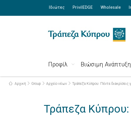
Ιδιώτες
PrivilEDGE
Wholesale
I
Προφίλ
Βιώσιμη Ανάπτυξη
Αρχική
Group
Αρχείο νέων
Τράπεζα Κύπρου: Πέντε διακρίσεις γι
Τράπεζα Κύπρου: Π