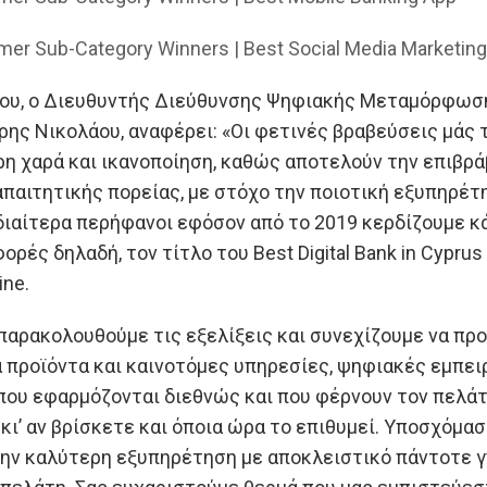
er Sub-Category Winners | Best Social Media Marketing
του, o Διευθυντής Διεύθυνσης Ψηφιακής Μεταμόρφωσ
ης Νικολάου, αναφέρει: «Οι φετινές βραβεύσεις μάς τ
ερη χαρά και ικανοποίηση, καθώς αποτελούν την επιβρ
απαιτητικής πορείας, με στόχο την ποιοτική εξυπηρέ
διαίτερα περήφανοι εφόσον από το 2019 κερδίζουμε κά
ρές δηλαδή, τον τίτλο του Best Digital Bank in Cyprus 
ine.
παρακολουθούμε τις εξελίξεις και συνεχίζουμε να π
προϊόντα και καινοτόμες υπηρεσίες, ψηφιακές εμπει
που εφαρμόζονται διεθνώς και που φέρνουν τον πελάτ
κι’ αν βρίσκετε και όποια ώρα το επιθυμεί. Υποσχόμασ
ην καλύτερη εξυπηρέτηση με αποκλειστικό πάντοτε γ