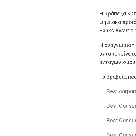
H Tράπεζα Κύπ
ψηφιακά προϊόν
Banks Awards 2
Η αναγνώριση α
ανταποκρίνετα
ανταγωνισμού 
Τα βραβεία που
Best corpora
Best Consum
Best Consum
Best Consum