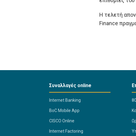
επιθυμίες του
Η τελετή απονο
Finance πραγμ
Συναλλαγές online
Ε
Internet Banking
80
BoC Mobile App
K
CISCO Online
Ω
Internet Factoring
Υ