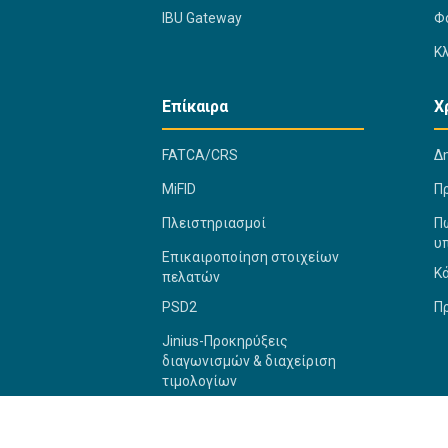
IBU Gateway
Φ
Κ
Επίκαιρα
Χ
FATCA/CRS
Δ
MiFID
Π
Πλειστηριασμοί
Πώ
υ
Επικαιροποίηση στοιχείων
Κ
πελατών
PSD2
Π
Jinius-Προκηρύξεις
διαγωνισμών & διαχείριση
τιμολογίων