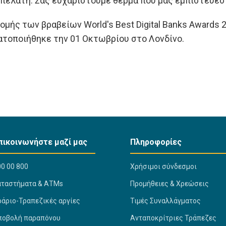
 πελάτη. Σας ευχαριστούμε θερμά που μας εμπιστεύεσ
μής των βραβείων World's Best Digital Banks Awards 2
ατοποιήθηκε την 01 Οκτωβρίου στο Λονδίνο.
πικοινωνήστε μαζί μας
Πληροφορίες
0 00 800
Χρήσιμοι σύνδεσμοι
αταστήματα & ΑΤΜs
Προμήθειες & Χρεώσεις
ράριο-Τραπεζικές αργίες
Τιμές Συναλλάγματος
ποβολή παραπόνου
Ανταποκρίτριες Τράπεζες