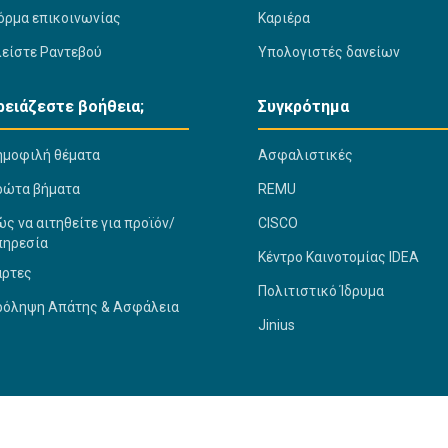
όρμα επικοινωνίας
Καριέρα
λείστε Ραντεβού
Υπολογιστές δανείων
ρειάζεστε βοήθεια;
Συγκρότημα
ημοφιλή θέματα
Ασφαλιστικές
ρώτα βήματα
REMU
ς να αιτηθείτε για προϊόν/
CISCO
πηρεσία
Κέντρο Καινοτομίας IDEA
άρτες
Πολιτιστικό Ίδρυμα
ρόληψη Απάτης & Ασφάλεια
Jinius