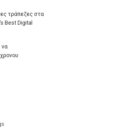
ρες τράπεζες στα
 Best Digital
 να
γχρονου
gs