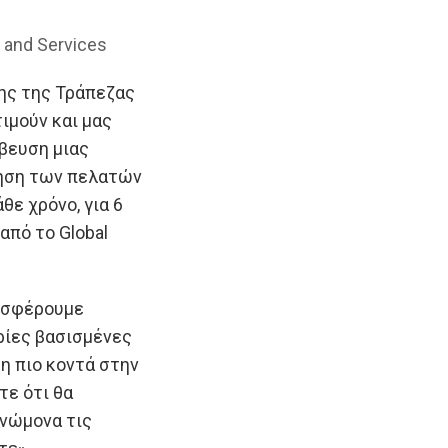
 and Services
ης της Τράπεζας
ιμούν και μας
άβευση μιας
τηση των πελατών
θε χρόνο, για 6
από το Global
ροσφέρουμε
ρίες βασισμένες
η πιο κοντά στην
τε ότι θα
νώμονα τις