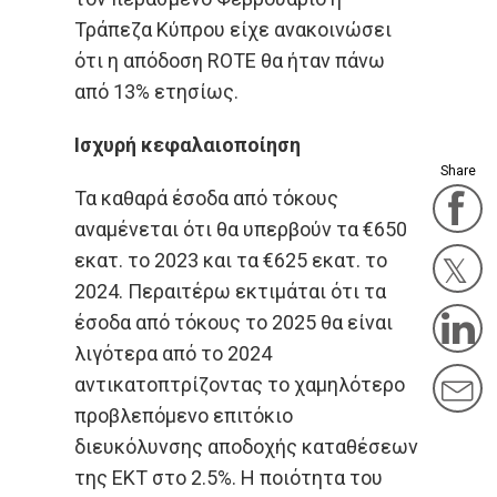
Τράπεζα Κύπρου είχε ανακοινώσει
ότι η απόδοση ROTE θα ήταν πάνω
από 13% ετησίως.
Ισχυρή κεφαλαιοποίηση
Share
Τα καθαρά έσοδα από τόκους
F
αναμένεται ότι θα υπερβούν τα €650
εκατ. το 2023 και τα €625 εκατ. το
2024. Περαιτέρω εκτιμάται ότι τα
Twit
έσοδα από τόκους το 2025 θα είναι
L
λιγότερα από το 2024
M
αντικατοπτρίζοντας το χαμηλότερο
προβλεπόμενο επιτόκιο
διευκόλυνσης αποδοχής καταθέσεων
της ΕΚΤ στο 2.5%. Η ποιότητα του