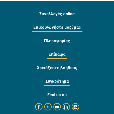
Συναλλαγές online
Επικοινωνήστε μαζί μας
Πληροφορίες
Επίκαιρα
Χρειάζεστε βοήθεια;
Συγκρότημα
Find us on
https://www.facebook.com/BankofCyprusOffi
https://www.youtube.com/user/Ba
https://www.linkedin.com/
https://www.instagra
https://twitter.com/bankofcyprus_