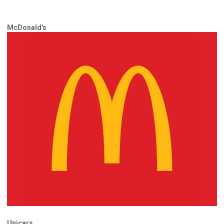
McDonald's
Unicars