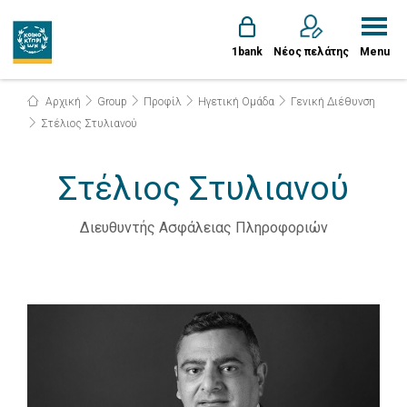
1bank
Νέος πελάτης
Menu
Αρχική
Group
Προφίλ
Ηγετική Ομάδα
Γενική Διέθυνση
Στέλιος Στυλιανού
Στέλιος Στυλιανού
Διευθυντής Ασφάλειας Πληροφοριών