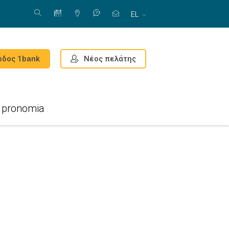
EL
Νέος πελάτης
οδος 1bank
pronomia