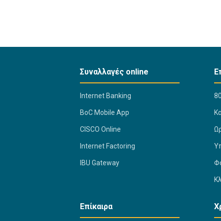
Συναλλαγές online
Ε
Internet Banking
80
BoC Mobile App
K
CISCO Online
Ω
Internet Factoring
Υ
IBU Gateway
Φ
Κ
Επίκαιρα
Χ