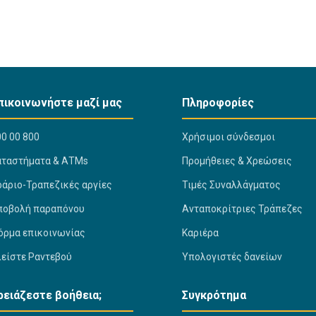
πικοινωνήστε μαζί μας
Πληροφορίες
0 00 800
Χρήσιμοι σύνδεσμοι
αταστήματα & ΑΤΜs
Προμήθειες & Χρεώσεις
ράριο-Τραπεζικές αργίες
Τιμές Συναλλάγματος
ποβολή παραπόνου
Ανταποκρίτριες Τράπεζες
όρμα επικοινωνίας
Καριέρα
λείστε Ραντεβού
Υπολογιστές δανείων
ρειάζεστε βοήθεια;
Συγκρότημα