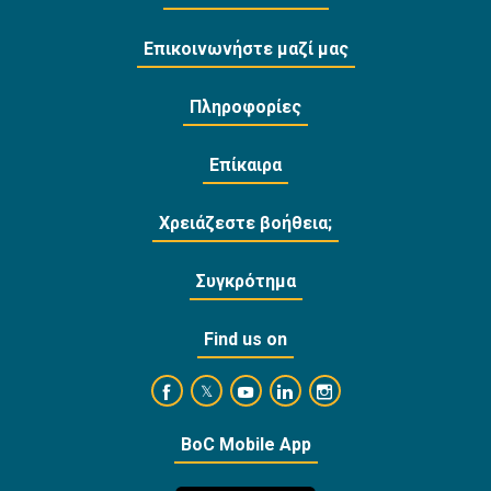
Επικοινωνήστε μαζί μας
Πληροφορίες
Επίκαιρα
Χρειάζεστε βοήθεια;
Συγκρότημα
Find us on
https://www.facebook.com/BankofCyprusOffi
https://www.youtube.com/user/Ba
https://www.linkedin.com/
https://www.instagra
https://twitter.com/bankofcyprus_
BoC Mobile App