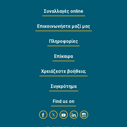
Συναλλαγές online
Επικοινωνήστε μαζί μας
Πληροφορίες
Επίκαιρα
Χρειάζεστε βοήθεια;
Συγκρότημα
Find us on
https://www.facebook.com/BankofCyprusOffi
https://www.youtube.com/user/Ba
https://www.linkedin.com/
https://www.instagra
https://twitter.com/bankofcyprus_