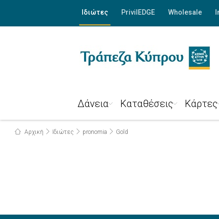
Ιδιώτες
PrivilEDGE
Wholesale
I
Δάνεια
Καταθέσεις
Κάρτες
Αρχική
Ιδιώτες
pronomia
Gold