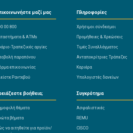
πικοινωνήστε μαζί μας
Πληροφορίες
0 00 800
Χρήσιμοι σύνδεσμοι
αταστήματα & ΑΤΜs
Προμήθειες & Χρεώσεις
ράριο-Τραπεζικές αργίες
Τιμές Συναλλάγματος
ποβολή παραπόνου
Ανταποκρίτριες Τράπεζες
όρμα επικοινωνίας
Καριέρα
λείστε Ραντεβού
Υπολογιστές δανείων
ρειάζεστε βοήθεια;
Συγκρότημα
ημοφιλή θέματα
Ασφαλιστικές
ρώτα βήματα
REMU
ς να αιτηθείτε για προϊόν/
CISCO