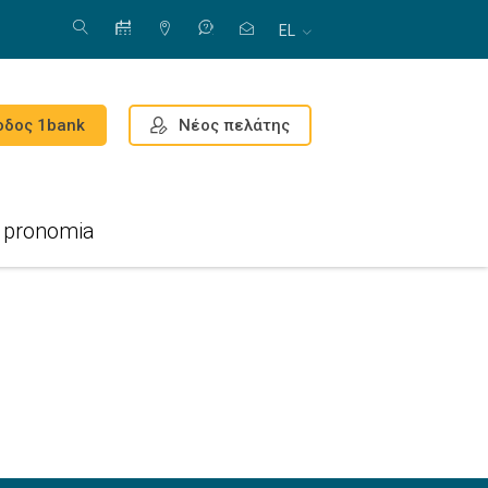
EL
Νέος πελάτης
οδος 1bank
pronomia