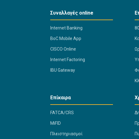
Συναλλαγές online
Ε
Internet Banking
80
BoC Mobile App
K
CISCO Online
Ω
Internet Factoring
Υ
IBU Gateway
Φ
Κ
Επίκαιρα
Χ
FATCA/CRS
Δ
MiFID
Π
Πλειστηριασμοί
Πώ