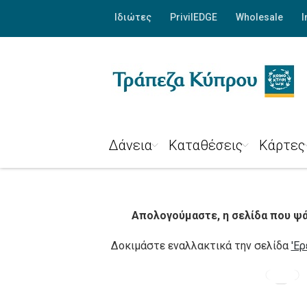
Ιδιώτες
PrivilEDGE
Wholesale
I
Δάνεια
Καταθέσεις
Κάρτες
Απολογούμαστε, η σελίδα που ψάχ
Δοκιμάστε εναλλακτικά την σελίδα
'Ερ