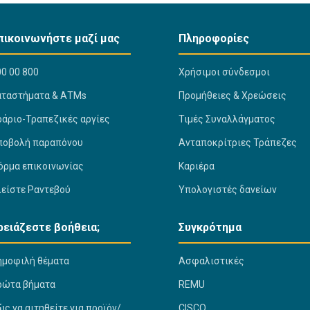
πικοινωνήστε μαζί μας
Πληροφορίες
0 00 800
Χρήσιμοι σύνδεσμοι
αταστήματα & ΑΤΜs
Προμήθειες & Χρεώσεις
ράριο-Τραπεζικές αργίες
Τιμές Συναλλάγματος
ποβολή παραπόνου
Ανταποκρίτριες Τράπεζες
όρμα επικοινωνίας
Καριέρα
λείστε Ραντεβού
Υπολογιστές δανείων
ρειάζεστε βοήθεια;
Συγκρότημα
ημοφιλή θέματα
Ασφαλιστικές
ρώτα βήματα
REMU
ς να αιτηθείτε για προϊόν/
CISCO