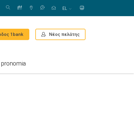
EL
Νέος πελάτης
οδος 1bank
pronomia