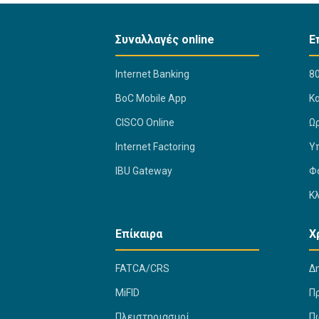
Συναλλαγές online
Ε
Internet Banking
80
BoC Mobile App
K
CISCO Online
Ω
Internet Factoring
Υ
IBU Gateway
Φ
Κ
Επίκαιρα
Χ
FATCA/CRS
Δ
MiFID
Π
Πλειστηριασμοί
Πώ