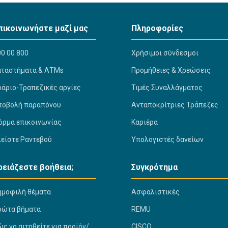
πικοινωνήστε μαζί μας
Πληροφορίες
0 00 800
Χρήσιμοι σύνδεσμοι
αταστήματα & ΑΤΜs
Προμήθειες & Χρεώσεις
ράριο-Τραπεζικές αργίες
Τιμές Συναλλάγματος
ποβολή παραπόνου
Ανταποκρίτριες Τράπεζες
όρμα επικοινωνίας
Καριέρα
λείστε Ραντεβού
Υπολογιστές δανείων
ρειάζεστε βοήθεια;
Συγκρότημα
ημοφιλή θέματα
Ασφαλιστικές
ρώτα βήματα
REMU
ς να αιτηθείτε για προϊόν/
CISCO