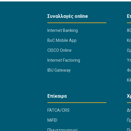
Συναλλαγές online
Ε
Internet Banking
80
BoC Mobile App
K
CISCO Online
Ω
Internet Factoring
Υ
IBU Gateway
Φ
Κ
Επίκαιρα
Χ
FATCA/CRS
Δ
MiFID
Π
Πλειστηριασμοί
Πώ