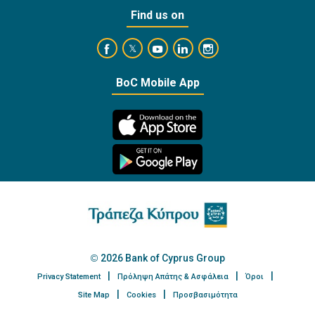
Find us on
https://www.facebook.com/BankofCyprusOffi
https://www.youtube.com/user/Ba
https://www.linkedin.com/
https://www.instagra
https://twitter.com/bankofcyprus_
BoC Mobile App
2026 Bank of Cyprus Group
Privacy Statement
Πρόληψη Απάτης & Ασφάλεια
Όροι
Site Map
Cookies
Προσβασιμότητα