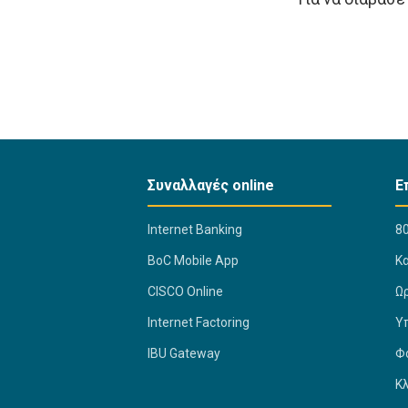
Συναλλαγές online
Ε
Internet Banking
80
BoC Mobile App
K
CISCO Online
Ω
Internet Factoring
Υ
IBU Gateway
Φ
Κ