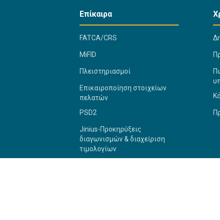
Επίκαιρα
Χ
FATCA/CRS
Δ
MiFID
Π
Πλειστηριασμοί
Πώ
υ
Επικαιροποίηση στοιχείων
Κ
πελατών
PSD2
Π
Jinius-Προκηρύξεις
διαγωνισμών & διαχείριση
τιμολογίων
2026 Bank of Cyprus G