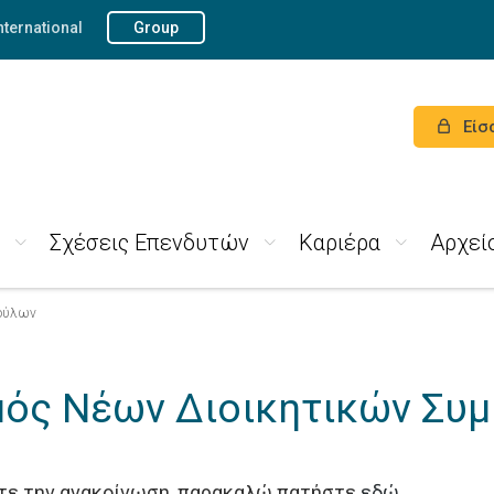
nternational
Group
Είσ
Σχέσεις Επενδυτών
Καριέρα
Αρχεί
βούλων
μός Νέων Διοικητικών Συ
ετε την ανακοίνωση, παρακαλώ πατήστε
εδώ
.