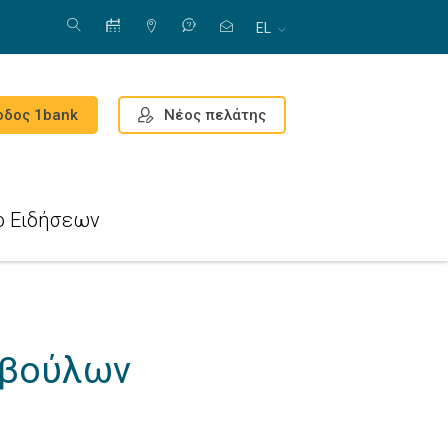
EL
Νέος πελάτης
οδος 1bank
ο Ειδήσεων
μβούλων