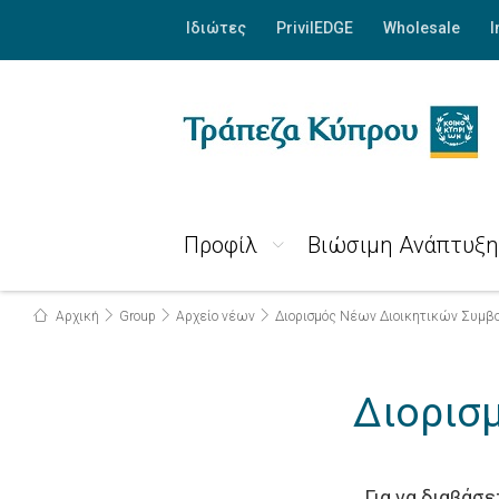
Ιδιώτες
PrivilEDGE
Wholesale
I
Προφίλ
Βιώσιμη Ανάπτυξη
Αρχική
Group
Αρχείο νέων
Διορισμός Νέων Διοικητικών Συμ
Διορισ
Για να διαβάσ