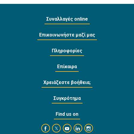
Συναλλαγές online
Επικοινωνήστε μαζί μας
Πληροφορίες
Επίκαιρα
Χρειάζεστε βοήθεια;
Συγκρότημα
Find us on
https://www.facebook.com/BankofCyprusOffi
https://www.youtube.com/user/Ba
https://www.linkedin.com/
https://www.instagra
https://twitter.com/bankofcyprus_