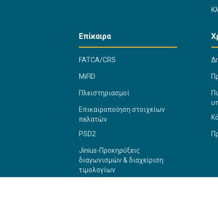
Κ
Επίκαιρα
Χ
FATCA/CRS
Δ
MiFID
Π
Πλειστηριασμοί
Πώ
υ
Επικαιροποίηση στοιχείων
Κ
πελατών
PSD2
Π
Jinius-Προκηρύξεις
διαγωνισμών & διαχείριση
τιμολογίων