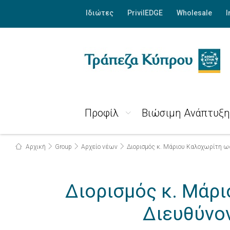
Ιδιώτες
PrivilEDGE
Wholesale
I
Προφίλ
Βιώσιμη Ανάπτυξη
Αρχική
Group
Αρχείο νέων
Διορισμός κ. Μάριου Καλοχωρίτη 
Διορισμός κ. Μάρ
Διευθύνο