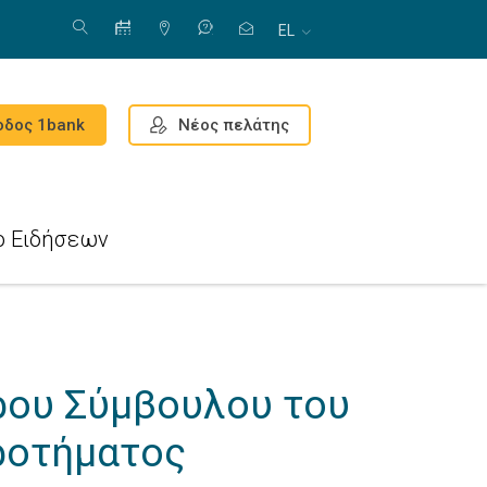
EL
Νέος πελάτης
οδος 1bank
ο Ειδήσεων
ρου Σύμβουλου του
ροτήματος