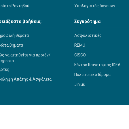
λείστε Ραντεβού
Υπολογιστές δανείων
ρειάζεστε βοήθεια;
Συγκρότημα
ημοφιλή θέματα
Ασφαλιστικές
ρώτα βήματα
REMU
ς να αιτηθείτε για προϊόν/
CISCO
πηρεσία
Κέντρο Καινοτομίας IDEA
άρτες
Πολιτιστικό Ίδρυμα
ρόληψη Απάτης & Ασφάλεια
Jinius