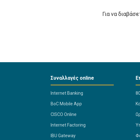
Για να διαβάσ
Συναλλαγές online
Ε
Internet Banking
80
BoC Mobile App
K
CISCO Online
Ω
Internet Factoring
Υ
IBU Gateway
Φ