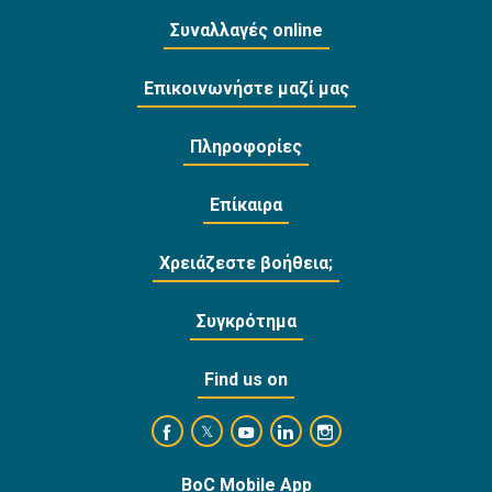
Συναλλαγές online
Επικοινωνήστε μαζί μας
Πληροφορίες
Επίκαιρα
Χρειάζεστε βοήθεια;
Συγκρότημα
Find us on
https://www.facebook.com/BankofCyprusOffi
https://www.youtube.com/user/Ba
https://www.linkedin.com/
https://www.instagra
https://twitter.com/bankofcyprus_
BoC Mobile App