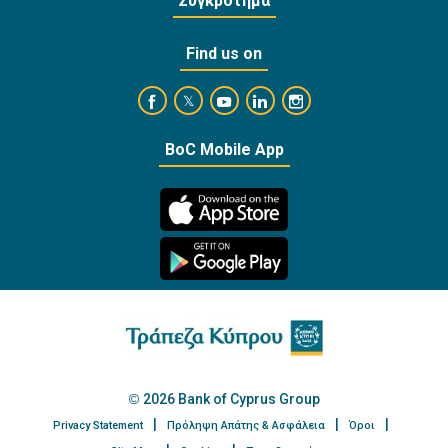
Συγκρότημα
Find us on
https://www.facebook.com/BankofCyprusOffi
https://www.youtube.com/user/Ba
https://www.linkedin.com/
https://www.instagra
https://twitter.com/bankofcyprus_
BoC Mobile App
2026 Bank of Cyprus Group
Privacy Statement
Πρόληψη Απάτης & Ασφάλεια
Όροι