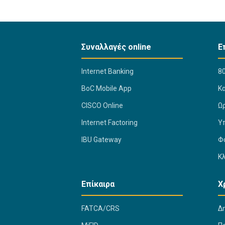
Συναλλαγές online
Ε
Internet Banking
80
BoC Mobile App
K
CISCO Online
Ω
Internet Factoring
Υ
IBU Gateway
Φ
Κ
Επίκαιρα
Χ
FATCA/CRS
Δ