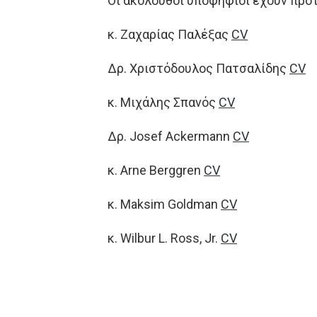
Οι ακόλουθοι υποψήφιοι έχουν προτ
κ. Ζαχαρίας Παλέξας
CV
Δρ. Χριστόδουλος Πατσαλίδης
CV
κ. Μιχάλης Σπανός
CV
Δρ. Josef Ackermann
CV
κ. Arne Berggren
CV
κ. Maksim Goldman
CV
κ. Wilbur L. Ross, Jr.
CV