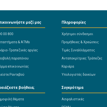
πικοινωνήστε μαζί μας
Πληροφορίες
0 00 800
Χρήσιμοι σύνδεσμοι
αταστήματα & ΑΤΜs
Προμήθειες & Χρεώσεις
ράριο-Τραπεζικές αργίες
Τιμές Συναλλάγματος
ποβολή παραπόνου
Ανταποκρίτριες Τράπεζες
όρμα επικοινωνίας
Καριέρα
λείστε Ραντεβού
Υπολογιστές δανείων
ρειάζεστε βοήθεια;
Συγκρότημα
ημοφιλή θέματα
Ασφαλιστικές