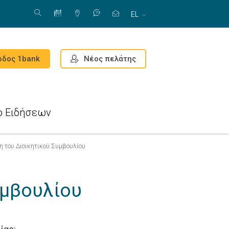
EL
Νέος πελάτης
οδος 1bank
ο Ειδήσεων
η του Διοικητικού Συμβουλίου
υμβουλίου