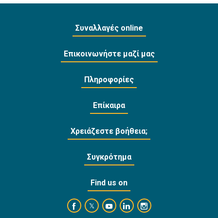
Συναλλαγές online
Επικοινωνήστε μαζί μας
Πληροφορίες
Επίκαιρα
Χρειάζεστε βοήθεια;
Συγκρότημα
Find us on
https://www.facebook.com/BankofCyprusOffi
https://www.youtube.com/user/Ba
https://www.linkedin.com/
https://www.instagra
https://twitter.com/bankofcyprus_