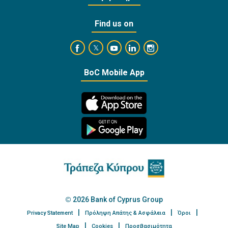
Find us on
https://www.facebook.com/BankofCyprusOffi
https://www.youtube.com/user/Ba
https://www.linkedin.com/
https://www.instagra
https://twitter.com/bankofcyprus_
BoC Mobile App
2026 Bank of Cyprus Group
Privacy Statement
Πρόληψη Απάτης & Ασφάλεια
Όροι
Site Map
Cookies
Προσβασιμότητα