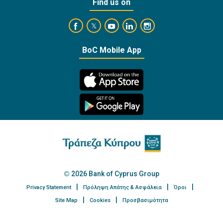
Find us on
https://www.facebook.com/BankofCyprusOffi
https://www.youtube.com/user/Ba
https://www.linkedin.com/
https://www.instagra
https://twitter.com/bankofcyprus_
BoC Mobile App
2026 Bank of Cyprus Group
Privacy Statement
Πρόληψη Απάτης & Ασφάλεια
Όροι
Site Map
Cookies
Προσβασιμότητα