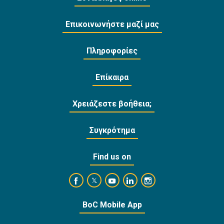
Επικοινωνήστε μαζί μας
Πληροφορίες
Επίκαιρα
Χρειάζεστε βοήθεια;
Συγκρότημα
Find us on
https://www.facebook.com/BankofCyprusOffi
https://www.youtube.com/user/Ba
https://www.linkedin.com/
https://www.instagra
https://twitter.com/bankofcyprus_
BoC Mobile App