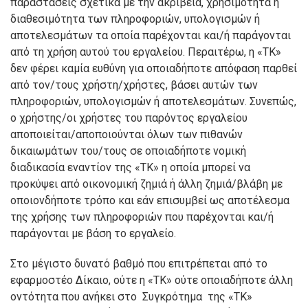
παραστάσεις σχετικά με την ακρίβεια, χρησιμότητα ή
διαθεσιμότητα των πληροφοριών, υπολογισμών ή
αποτελεσμάτων τα οποία παρέχονται και/ή παράγονται
από τη χρήση αυτού του εργαλείου. Περαιτέρω, η «ΤΚ»
δεν φέρει καμία ευθύνη για οποιαδήποτε απόφαση παρθεί
από τον/τους χρήστη/χρήστες, βάσει αυτών των
πληροφοριών, υπολογισμών ή αποτελεσμάτων. Συνεπώς,
ο χρήστης/οι χρήστες του παρόντος εργαλείου
αποποιείται/αποποιούνται όλων των πιθανών
δικαιωμάτων του/τους σε οποιαδήποτε νομική
διαδικασία εναντίον της «ΤΚ» η οποία μπορεί να
προκύψει από οικονομική ζημιά ή άλλη ζημιά/βλάβη με
οποιονδήποτε τρόπο και εάν επισυμβεί ως αποτέλεσμα
της χρήσης των πληροφοριών που παρέχονται και/ή
παράγονται με βάση το εργαλείο.
Στο μέγιστο δυνατό βαθμό που επιτρέπεται από το
εφαρμοστέο Δίκαιο, ούτε η «ΤΚ» ούτε οποιαδήποτε άλλη
οντότητα που ανήκει στο Συγκρότημα της «ΤΚ»