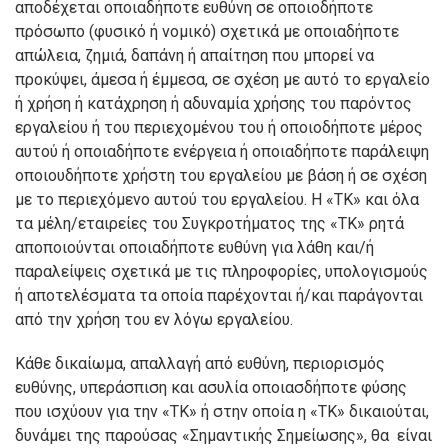
αποδέχεται οποιαδήποτε ευθύνη σε οποιοδήποτε
πρόσωπο (φυσικό ή νομικό) σχετικά με οποιαδήποτε
απώλεια, ζημιά, δαπάνη ή απαίτηση που μπορεί να
προκύψει, άμεσα ή έμμεσα, σε σχέση με αυτό το εργαλείο
ή χρήση ή κατάχρηση ή αδυναμία χρήσης του παρόντος
εργαλείου ή του περιεχομένου του ή οποιοδήποτε μέρος
αυτού ή οποιαδήποτε ενέργεια ή οποιαδήποτε παράλειψη
οποιουδήποτε χρήστη του εργαλείου με βάση ή σε σχέση
με το περιεχόμενο αυτού του εργαλείου. Η «ΤΚ» και όλα
τα μέλη/εταιρείες του Συγκροτήματος της «ΤΚ» ρητά
αποποιούνται οποιαδήποτε ευθύνη για λάθη και/ή
παραλείψεις σχετικά με τις πληροφορίες, υπολογισμούς
ή αποτελέσματα τα οποία παρέχονται ή/και παράγονται
από την χρήση του εν λόγω εργαλείου.
Κάθε δικαίωμα, απαλλαγή από ευθύνη, περιορισμός
ευθύνης, υπεράσπιση και ασυλία οποιασδήποτε φύσης
που ισχύουν για την «ΤΚ» ή στην οποία η «ΤΚ» δικαιούται,
δυνάμει της παρούσας «Σημαντικής Σημείωσης», θα είναι