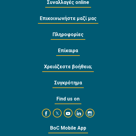
Συναλλαγές online
Επικοινωνήστε μαζί μας
Πληροφορίες
Επίκαιρα
Χρειάζεστε βοήθεια;
Συγκρότημα
Find us on
https://www.facebook.com/BankofCyprusOffi
https://www.youtube.com/user/Ba
https://www.linkedin.com/
https://www.instagra
https://twitter.com/bankofcyprus_
BoC Mobile App