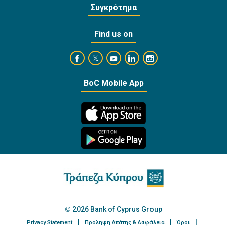
Συγκρότημα
Find us on
https://www.facebook.com/BankofCyprusOffi
https://www.youtube.com/user/Ba
https://www.linkedin.com/
https://www.instagra
https://twitter.com/bankofcyprus_
BoC Mobile App
2026 Bank of Cyprus Group
Privacy Statement
Πρόληψη Απάτης & Ασφάλεια
Όροι