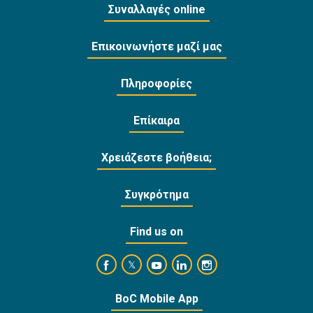
Συναλλαγές online
Επικοινωνήστε μαζί μας
Πληροφορίες
Επίκαιρα
Χρειάζεστε βοήθεια;
Συγκρότημα
Find us on
https://www.facebook.com/BankofCyprusOffi
https://www.youtube.com/user/Ba
https://www.linkedin.com/
https://www.instagra
https://twitter.com/bankofcyprus_
BoC Mobile App