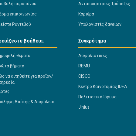
ποβολή παραπόνου
Ανταποκρίτριες Τράπεζες
όρμα επικοινωνίας
Καριέρα
λείστε Ραντεβού
Υπολογιστές δανείων
ρειάζεστε βοήθεια;
Συγκρότημα
ημοφιλή θέματα
Ασφαλιστικές
ρώτα βήματα
REMU
ς να αιτηθείτε για προϊόν/
CISCO
πηρεσία
Κέντρο Καινοτομίας IDEA
άρτες
Πολιτιστικό Ίδρυμα
ρόληψη Απάτης & Ασφάλεια
Jinius