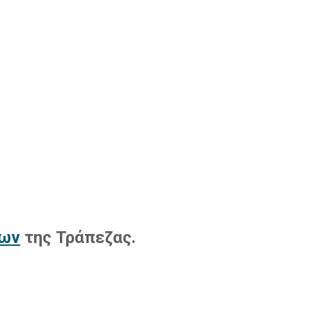
εων
της Τράπεζας.