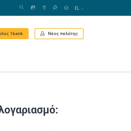
EL
Νέος πελάτης
οδος 1bank
 λογαριασμό: