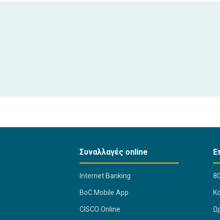
Συναλλαγές online
Ε
Internet Banking
80
BoC Mobile App
K
CISCO Online
Ω