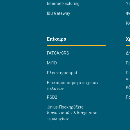
Internet Factoring
Υ
IBU Gateway
Φ
Κ
Επίκαιρα
Χ
FATCA/CRS
Δ
MiFID
Π
Πλειστηριασμοί
Πώ
υ
Επικαιροποίηση στοιχείων
Κ
πελατών
PSD2
Π
Jinius-Προκηρύξεις
διαγωνισμών & διαχείριση
τιμολογίων