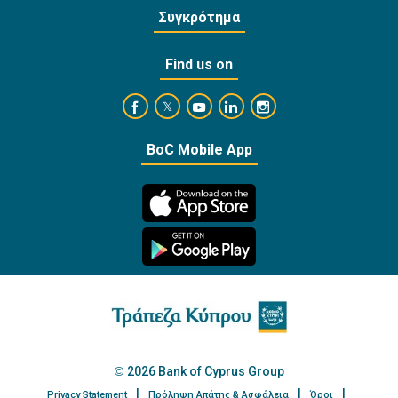
Συγκρότημα
Find us on
https://www.facebook.com/BankofCyprusOffi
https://www.youtube.com/user/Ba
https://www.linkedin.com/
https://www.instagra
https://twitter.com/bankofcyprus_
BoC Mobile App
2026 Bank of Cyprus Group
Privacy Statement
Πρόληψη Απάτης & Ασφάλεια
Όροι