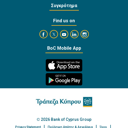
Συγκρότημα
Find us on
https://www.facebook.com/BankofCyprusOffi
https://www.youtube.com/user/Ba
https://www.linkedin.com/
https://www.instagra
https://twitter.com/bankofcyprus_
BoC Mobile App
2026 Bank of Cyprus Group
Privacy Statement
Πρόληψη Απάτης & Ασφάλεια
Όροι