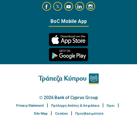
https://www.facebook.com/BankofCyprusOffi
https://www.youtube.com/user/Ba
https://www.linkedin.com/
https://www.instagra
https://twitter.com/bankofcyprus_
BoC Mobile App
2026 Bank of Cyprus Group
Privacy Statement
Πρόληψη Απάτης & Ασφάλεια
Όροι
Site Map
Cookies
Προσβασιμότητα