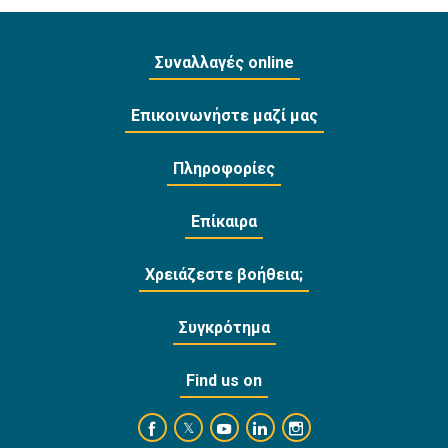
Συναλλαγές online
Επικοινωνήστε μαζί μας
Πληροφορίες
Επίκαιρα
Χρειάζεστε βοήθεια;
Συγκρότημα
Find us on
https://www.facebook.com/BankofCyprusOffi
https://www.youtube.com/user/Ba
https://www.linkedin.com/
https://www.instagra
https://twitter.com/bankofcyprus_