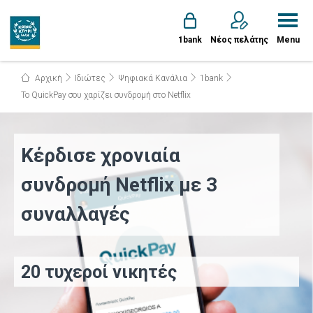
1bank
Νέος πελάτης
Menu
Αρχική
Ιδιώτες
Ψηφιακά Κανάλια
1bank
To QuickPay σου χαρίζει συνδρομή στο Netflix
Κέρδισε χρονιαία
συνδρομή Netflix με 3
συναλλαγές
20 τυχεροί νικητές