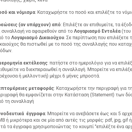
οσό και νόμισμα
: Καταχωρήστε το ποσό και επιλέξτε το νόμ
ρεώσεις (αν υπάρχουν) από
: Επιλέξτε αν επιθυμείτε, τα έξο
η συναλλαγή να αφαιρεθούν από το
Λογαριασμό Εντολέα
(του
πό το
Λογαριασμό Δικαιούχου
. Σε περίπτωση που επιλέξετε 
ικαιούχος θα πιστωθεί με το ποσό της συναλλαγής που κατα
ξόδων.
μερομηνία εκτέλεσης
: πατήστε στο ημερολόγιο για να επιλέ
ιθυμείτε να διεκπεραιωθεί η συναλλαγή. Μπορείτε να επιλέξ
ρέχουσα ή μελλοντική) μέχρι 6 μήνες μπροστά.
επτομέρειες μεταφοράς
: Καταχωρήστε την περιγραφή για τη
ριγραφή θα εμφανίζεται στην Κατάσταση (Statement) των δ
πό τη συναλλαγή
υνοδευτικά έγγραφα
: Μπορείτε να ανεβάσετε έως και 5 αρχεί
B ή μικρότερα και σε μία από αυτές τις μορφές: pdf, jpg, gif
τά τα έγγραφα χρησιμοποιώντας το κουμπί "επιλέξτε ένα αρχ