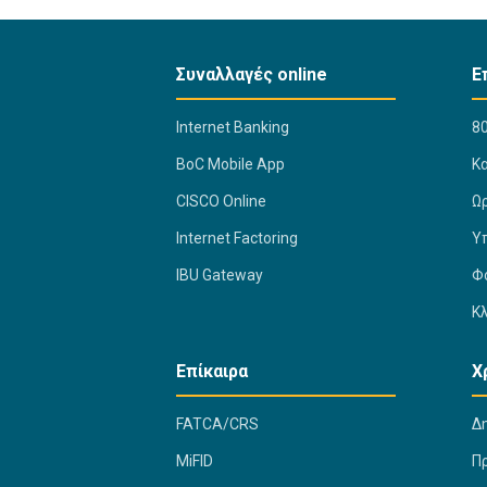
Συναλλαγές online
Ε
Internet Banking
80
BoC Mobile App
K
CISCO Online
Ω
Internet Factoring
Υ
IBU Gateway
Φ
Κ
Επίκαιρα
Χ
FATCA/CRS
Δ
MiFID
Π