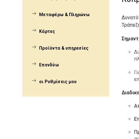
Μεταφέρω & Πληρώνω
Δυνατό
Τράπεζα
Κάρτες
Σημαντ
Προϊόντα & υπηρεσίες
Δυ
π
Επενδύω
Γι
ε
οι Ρυθμίσεις μου
Διαδικ
Α
Ε
Π
σ