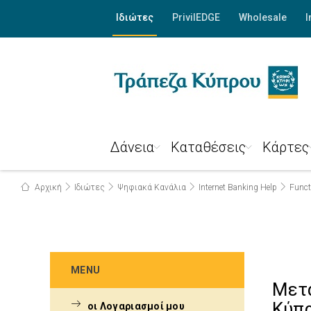
Ιδιώτες
PrivilEDGE
Wholesale
I
Δάνεια
Καταθέσεις
Κάρτες
Αρχική
Ιδιώτες
Ψηφιακά Κανάλια
Internet Banking Help
Funct
MENU
Μετ
Κύπ
οι Λογαριασμοί μου