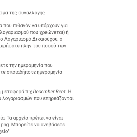
ισμα της συναλλαγής
δα που πιθανόν να υπάρχουν για
 λογαριασμού που χρεώνεται) ή
το Λογαριασμό Δικαιούχου, ο
χωρήσατε πλην του ποσού των
ξετε την ημερομηνία που
ετε οποιαδήποτε ημερομηνία
 μεταφορά π.χ.
December Rent.
Η
ύο λογαριασμών που επηρεάζονται
α. Τα αρχεία πρέπει να είναι
 ή png. Μπορείτε να ανεβάσετε
είο"