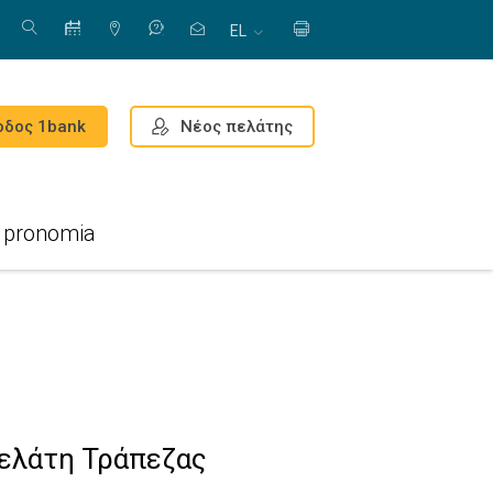
EL
Νέος πελάτης
οδος 1bank
pronomia
ελάτη Τράπεζας