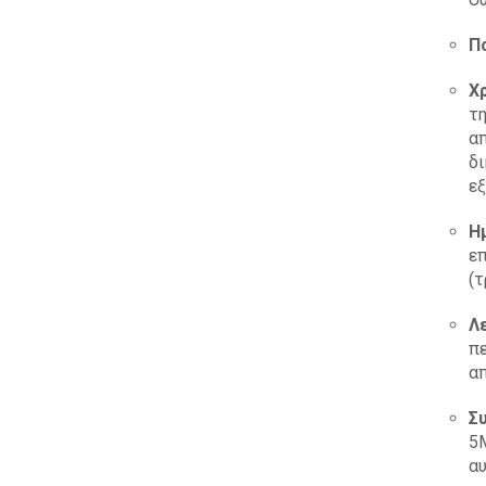
Π
Χ
τ
α
δ
ε
Η
επ
(τ
Λ
πε
α
Σ
5M
αυ