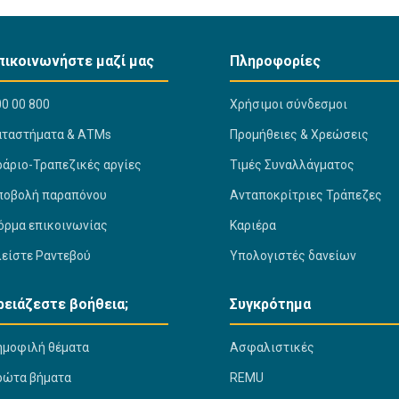
πικοινωνήστε μαζί μας
Πληροφορίες
0 00 800
Χρήσιμοι σύνδεσμοι
αταστήματα & ΑΤΜs
Προμήθειες & Χρεώσεις
ράριο-Τραπεζικές αργίες
Τιμές Συναλλάγματος
ποβολή παραπόνου
Ανταποκρίτριες Τράπεζες
όρμα επικοινωνίας
Καριέρα
λείστε Ραντεβού
Υπολογιστές δανείων
ρειάζεστε βοήθεια;
Συγκρότημα
ημοφιλή θέματα
Ασφαλιστικές
ρώτα βήματα
REMU